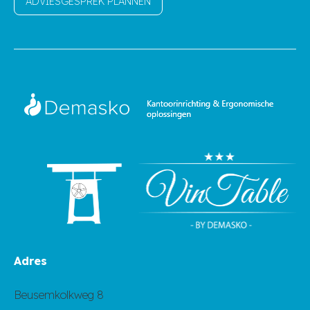
ADVIESGESPREK PLANNEN
Adres
Beusemkolkweg 8