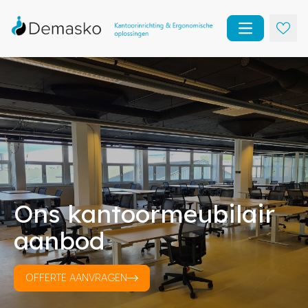
Open main m
Ons kantoormeubilair
aanbod
OFFERTE AANVRAGEN