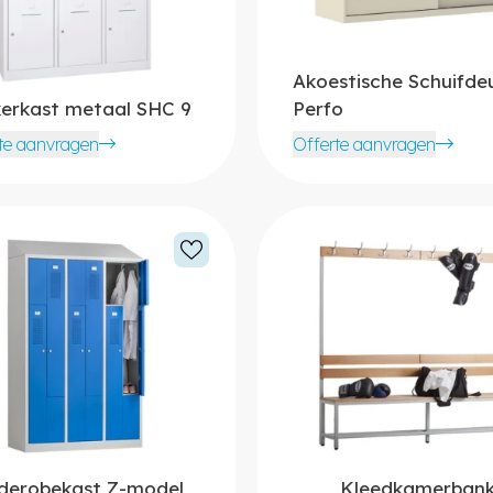
Akoestische Schuifde
erkast metaal SHC 9
Perfo
te aanvragen
Offerte aanvragen
derobekast Z-model
Kleedkamerban