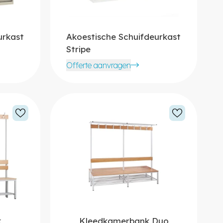
urkast
Akoestische Schuifdeurkast
Stripe
Offerte aanvragen
k
Kleedkamerbank Duo