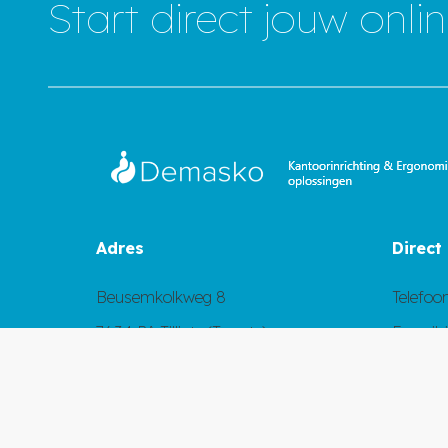
Start direct jouw onl
Adres
Direct
Beusemkolkweg 8
Telefoo
7634 PA Tilligte (Twente)
E-mail:
Nederland
Whatsa