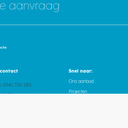
ine aanvraag
 contact
Snel naar:
Ons aanbod
n:
0541 700 285
Projecten
info@demasko.nl
Over ons
pp:
0619263584