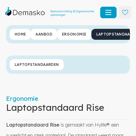
Open main m
HOME
AANBOD
ERGONOMIE
LAPTOPSTANDAARD 
LAPTOPSTANDAARDEN
Ergonomie
Laptopstandaard Rise
Laptopstandaard Rise
is gemaakt van Hylite®: een
superlicht en sterk materiaal. De standaard weegt maar