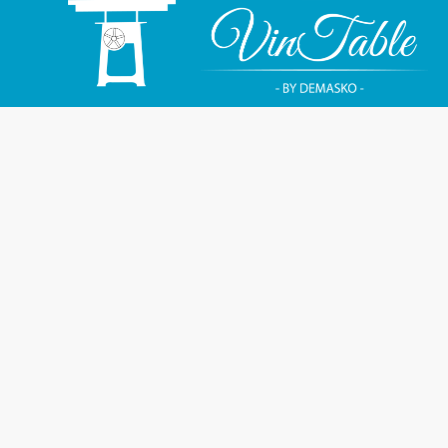
Adres
Beusemkolkweg 8
7634 PA Tilligte (Twente)
Nederland
Direct contact
Telefoon:
0541 700 285
E-mail:
info@demasko.nl