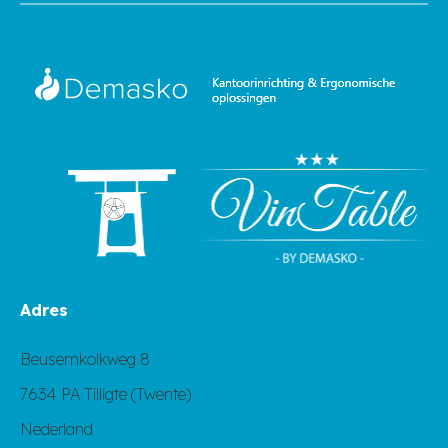
Adres
Beusemkolkweg 8
7634 PA Tilligte (Twente)
Nederland