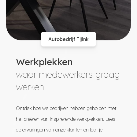
P. van der Maas
Ra
m
melbeek -
Lattrop
Autobedrijf Tijink
Werkplekken
waar medewerkers graag
werken
Ontdek hoe we bedrijven hebben geholpen met
het creëren van inspirerende werkplekken. Lees
de ervaringen van onze klanten en laat je
beveel dit bedrijf zeer aan.“