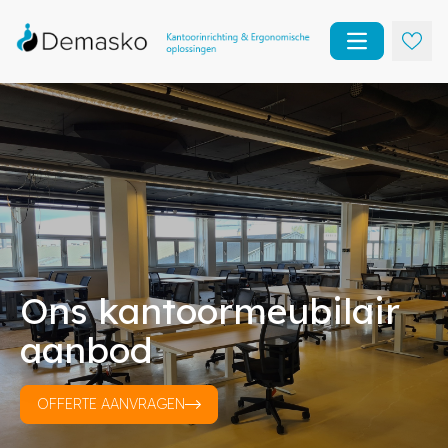
Open main m
Ons kantoormeubilair
aanbod
OFFERTE AANVRAGEN