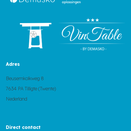
Adres
Beusemkolkweg 8
7634 PA Tilligte (Twente)
Nederland
Direct contact