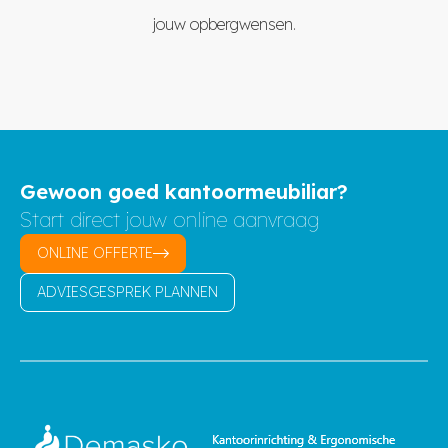
jouw opbergwensen.
Gewoon goed kantoormeubiliar?
Start direct jouw online aanvraag
ONLINE OFFERTE
ADVIESGESPREK PLANNEN