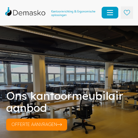
Open main m
Ons kantoormeubilair
aanbod
OFFERTE AANVRAGEN