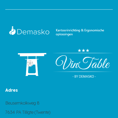
Adres
Beusemkolkweg 8
7634 PA Tilligte (Twente)