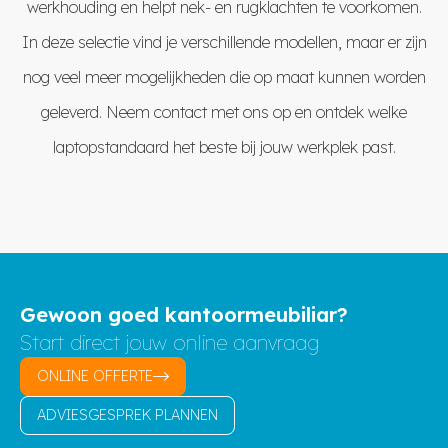
werkhouding en helpt nek- en rugklachten te voorkomen.
In deze selectie vind je verschillende modellen, maar er zijn
nog veel meer mogelijkheden die op maat kunnen worden
geleverd. Neem
contact
met ons op en ontdek welke
laptopstandaard het beste bij jouw werkplek past.
Gewoon goed kantoormeubiliar?
Start direct jouw online aanvraag
ONLINE OFFERTE
ADVIESGESPREK PLANNEN