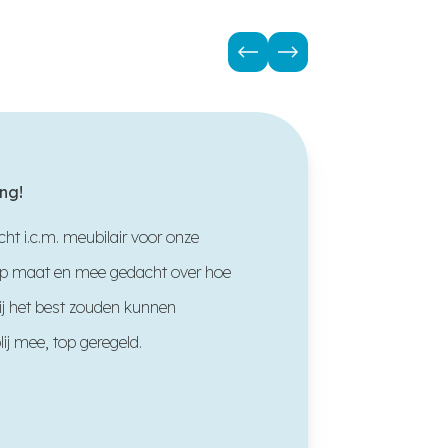
“
ng!
ht i.c.m. meubilair voor onze
Profes
 op maat en mee gedacht over hoe
en bur
ij het best zouden kunnen
kwalit
lij mee, top geregeld.
online
nog de
service