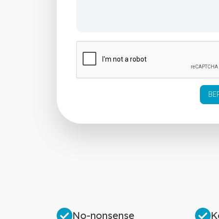
BE
No-nonsense
K