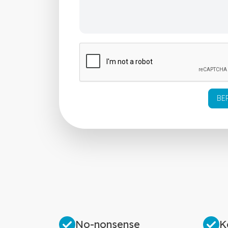
BE
No-nonsense
K