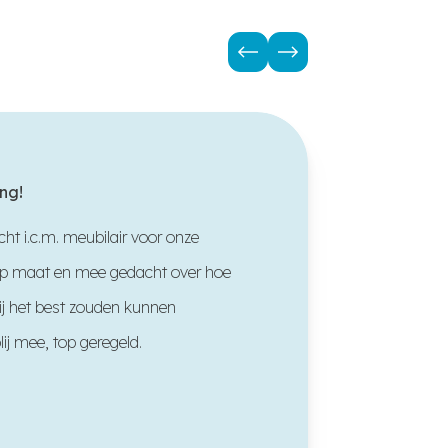
“
ng!
ht i.c.m. meubilair voor onze
Profes
 op maat en mee gedacht over hoe
en bur
ij het best zouden kunnen
kwalit
lij mee, top geregeld.
online
nog de
service