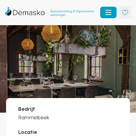
Open main m
Bedrijf
Rammelbeek
Rammelbeek
Horeca inrichting
Locatie