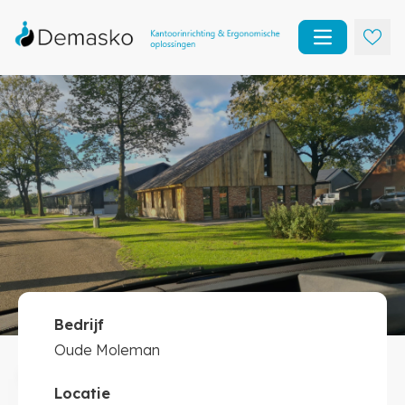
Open main m
Bedrijf
Oude Moleman
Oude Moleman
Kantoorinrichting
Locatie