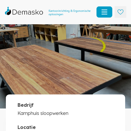
Open main m
Bedrijf
Kamphuis sloopwerken
Kamphuis sloopwerken
Kantoorinrichting
Locatie