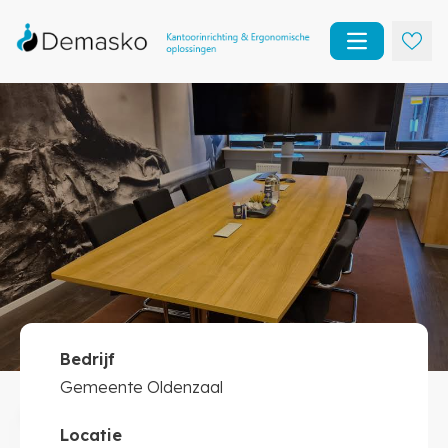
Open main m
Bedrijf
Gemeente Oldenzaal
Gemeente Oldenzaal
Kantoorinrichting
Locatie