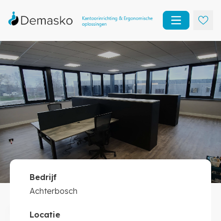
Open main m
Bedrijf
Achterbosch
Achterbosch
Kantoorinrichting
Locatie