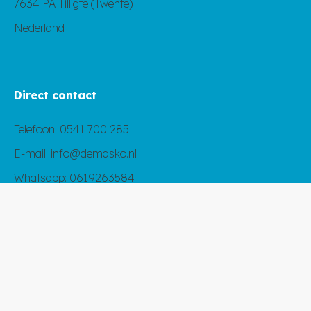
7634 PA Tilligte (Twente)
Nederland
Direct contact
Telefoon:
0541 700 285
E-mail:
info@demasko.nl
Whatsapp:
0619263584
Snel naar:
Ons aanbod
Projecten