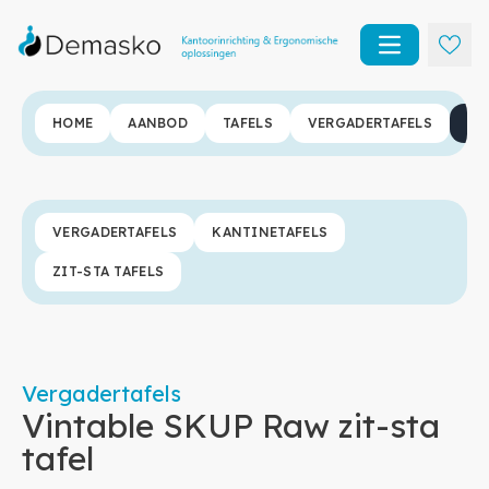
Open main m
HOME
AANBOD
TAFELS
VERGADERTAFELS
VI
VERGADERTAFELS
KANTINETAFELS
ZIT-STA TAFELS
Vergadertafels
Vintable SKUP Raw zit-sta
tafel