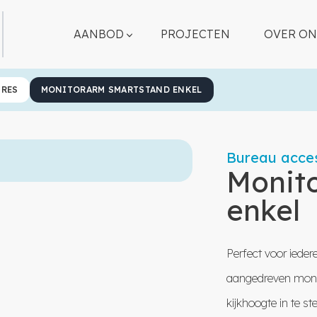
AANBOD
PROJECTEN
OVER ON
IRES
MONITORARM SMARTSTAND ENKEL
Bureau acces
Monit
enkel
Perfect voor iede
aangedreven monito
kijkhoogte in te st