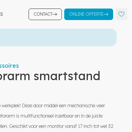
S
CONTACT
ONLINE OFFERTE
soires
orarm smartstand
re werkplek! Deze door middel een mechanische veer
rarm is multifunctioneel inzetbaar en in de juiste
ellen. Geschikt voor een monitor vanaf 17 inch tot wel 32