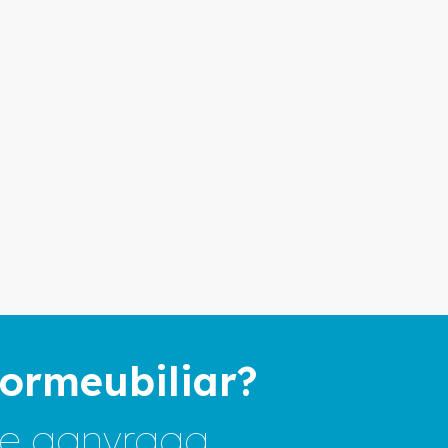
ormeubiliar?
ine aanvraag