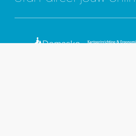
Adres
Direct
Beusemkolkweg 8
Telefoo
7634 PA Tilligte (Twente)
E-mail:
Nederland
Whatsa