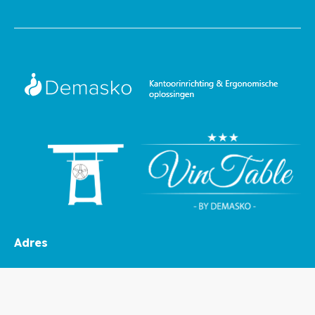
Adres
Beusemkolkweg 8
7634 PA Tilligte (Twente)