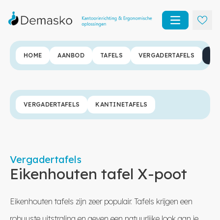
Open main m
HOME
AANBOD
TAFELS
VERGADERTAFELS
EI
VERGADERTAFELS
KANTINETAFELS
Vergadertafels
Eikenhouten tafel X-poot
Eikenhouten tafels zijn zeer populair. Tafels krijgen een
robuuste uitstraling en geven een natuurlijke look aan je