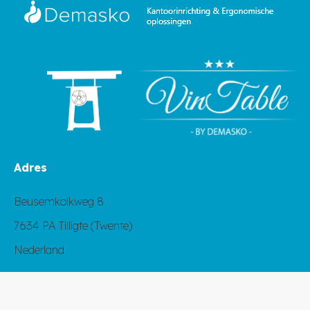
Adres
Beusemkolkweg 8
7634 PA Tilligte (Twente)
Nederland